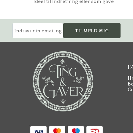
Ideel til indretning eller som gave.
TILMELD MIG
I
Ha
Be
Co