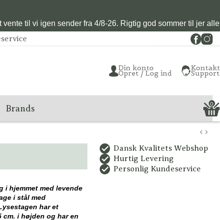
vente til vi igen sender fra 4/8-26. Rigtig god sommer til jer alle
service
Din konto
Kontakt
Opret / Log ind
Support
0
Brands
Dansk Kvalitets Webshop
Hurtig Levering
Personlig Kundeservice
ing i hjemmet med levende
age i stål med
 Lysestagen har et
5 cm. i højden og har en