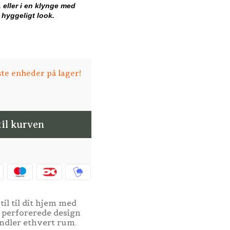
 eller i en klynge med
 hyggeligt look.
ste enheder på lager!
til kurven
til til dit hjem med
, perforerede design
andler ethvert rum.