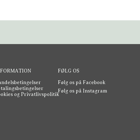
NFORMATION
FØLG OS
ndelsbetingelser
Følg os på Facebook
talingsbetingelser
Følg os på Instagram
okies og Privatlivspolitik