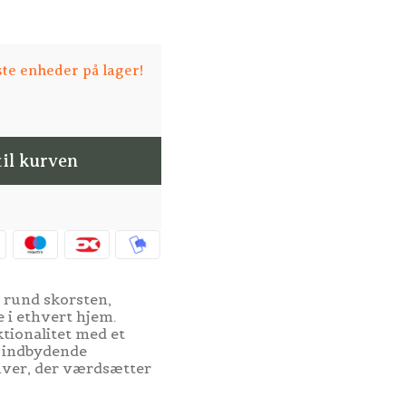
ste enheder på lager!
til kurven
rund skorsten,
e i ethvert hjem.
tionalitet med et
n indbydende
hver, der værdsætter