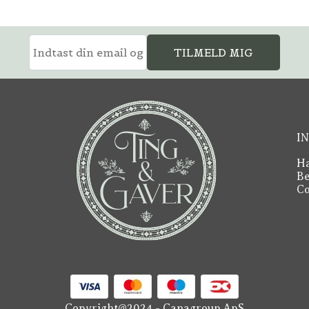
TILMELD MIG
I
Ha
Be
Co
Copyright@2024 - Canagroup ApS