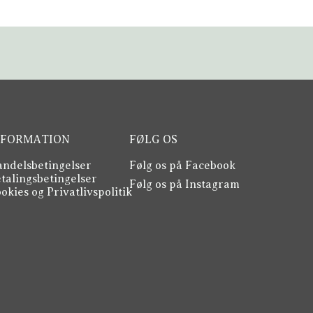
NFORMATION
FØLG OS
ndelsbetingelser
Følg os på Facebook
talingsbetingelser
Følg os på Instagram
okies og Privatlivspolitik