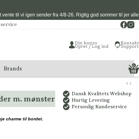
vente til vi igen sender fra 4/8-26. Rigtig god sommer til jer alle
service
Din konto
Kontakt
Opret / Log ind
Support
0
Brands
Dansk Kvalitets Webshop
lder m. mønster
Hurtig Levering
Personlig Kundeservice
føje charme til bordet.