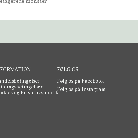
etaljerede mønster.
NFORMATION
FØLG OS
ndelsbetingelser
Følg os på Facebook
talingsbetingelser
Følg os på Instagram
okies og Privatlivspolitik