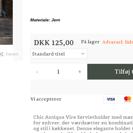
Materiale: Jern
DKK 125,00
På lager
Advarsel: Sid
Expand
-
+
Tilføj 
Vi accepterer
Chic Antique Vire Servietholder med møn
for enhver, der værdsætter en kombinatio
og stil i køkkenet. Denne elegante holder t