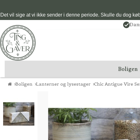
Det vil sige at vi ikke sender i denne periode. Skulle du dog købe
Dan
Boligen
Boligen
Lanterner og lysestager
Chic Antigue Vire S