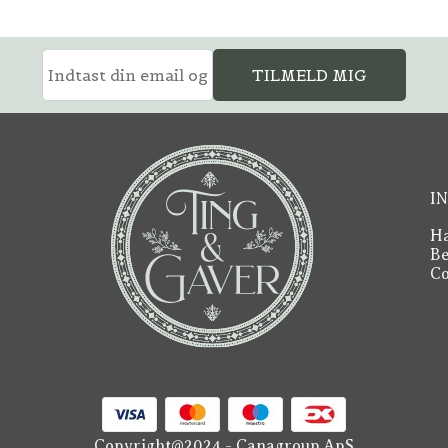
TILMELD MIG
I
Ha
Be
Co
Copyright@2024 - Canagroup ApS