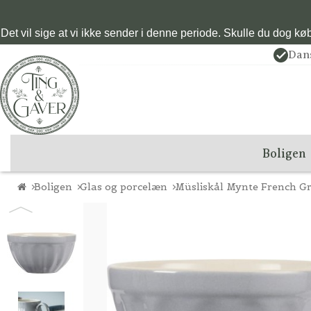
Det vil sige at vi ikke sender i denne periode. Skulle du dog købe
Dan
Boligen
Boligen
Glas og porcelæn
Müsliskål Mynte French G