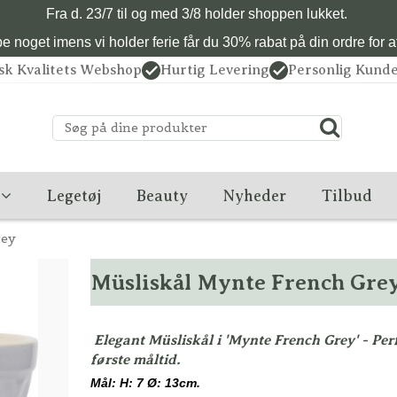
Fra d. 23/7 til og med 3/8 holder shoppen lukket.
 noget imens vi holder ferie får du 30% rabat på din ordre for at 
sk Kvalitets Webshop
Hurtig Levering
Personlig Kunde
Legetøj
Beauty
Nyheder
Tilbud
rey
Müsliskål Mynte French Gre
Elegant Müsliskål i 'Mynte French Grey' - Per
første måltid.
Mål: H: 7 Ø: 13cm.