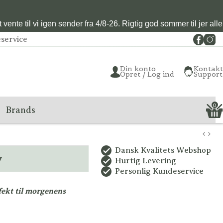
vente til vi igen sender fra 4/8-26. Rigtig god sommer til jer alle
service
Din konto
Kontakt
Opret / Log ind
Support
0
Brands
Dansk Kvalitets Webshop
y
Hurtig Levering
Personlig Kundeservice
fekt til morgenens