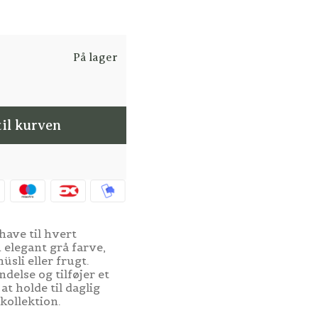
På lager
til kurven
ave til hvert
 elegant grå farve,
üsli eller frugt.
delse og tilføjer et
t holde til daglig
kollektion.