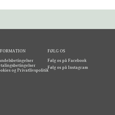
NFORMATION
FØLG OS
ndelsbetingelser
Følg os på Facebook
talingsbetingelser
Følg os på Instagram
okies og Privatlivspolitik