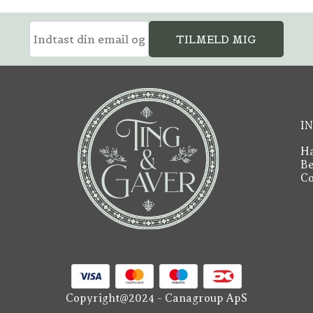
TILMELD MIG
I
Ha
Be
Co
Copyright@2024 - Canagroup ApS