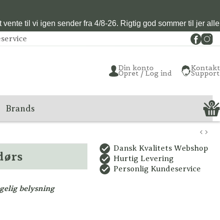
vente til vi igen sender fra 4/8-26. Rigtig god sommer til jer alle
service
Din konto
Kontakt
Opret / Log ind
Support
0
Brands
Dansk Kvalitets Webshop
dørs
Hurtig Levering
Personlig Kundeservice
elig belysning