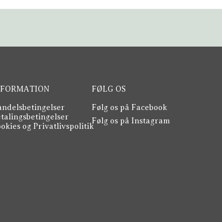
NFORMATION
FØLG OS
ndelsbetingelser
Følg os på Facebook
talingsbetingelser
Følg os på Instagram
okies og Privatlivspolitik