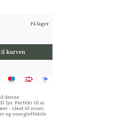
På lager
til kurven
ed denne
lys. Perfekt til at
er - ideel til stuer,
er og energieffektiv